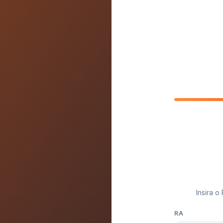
Insira 
RA