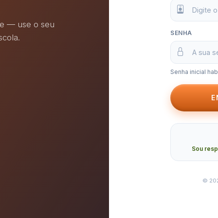
de — use o seu
SENHA
cola.
Senha inicial ha
E
Sou resp
©
20